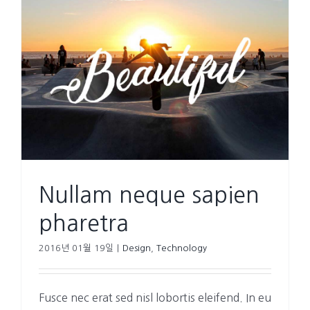
Nullam neque sapien
pharetra
2016년 01월 19일
|
Design
,
Technology
Fusce nec erat sed nisl lobortis eleifend. In eu