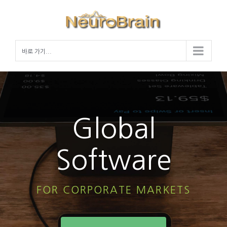
Skip
to
content
바로 가기...
Global
Software
FOR CORPORATE MARKETS