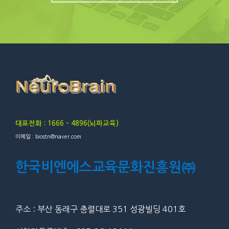
대표전화 : 1666 – 4896(뇌파교육)
이메일 : biostn@naver.com
한국비엔에스교육문화진흥원㈜
주소 : 부산 동래구 충렬대로 351 성광빌딩 401호