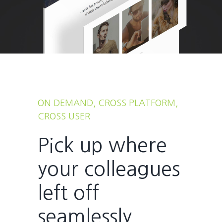
ON DEMAND, CROSS PLATFORM,
CROSS USER
Pick up where
your colleagues
left off
seamlessly.