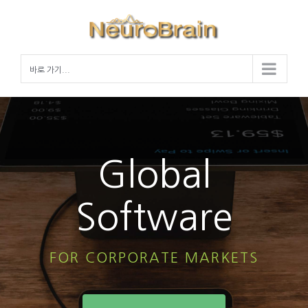
Skip
to
content
바로 가기...
Global
Software
FOR CORPORATE MARKETS