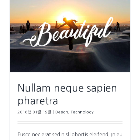
Nullam neque sapien
pharetra
2016년 01월 19일
|
Design
,
Technology
Fusce nec erat sed nisl lobortis eleifend. In eu