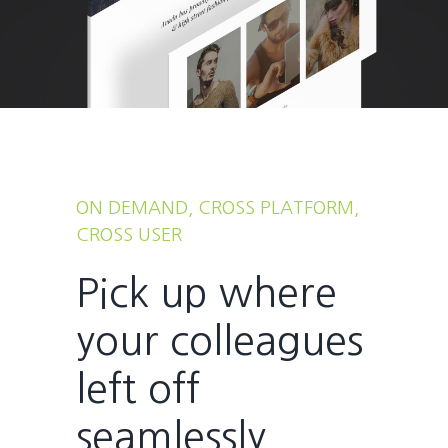
ON DEMAND, CROSS PLATFORM,
CROSS USER
Pick up where
your colleagues
left off
seamlessly.