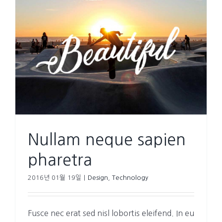
Nullam neque sapien
pharetra
2016년 01월 19일
|
Design
,
Technology
Fusce nec erat sed nisl lobortis eleifend. In eu