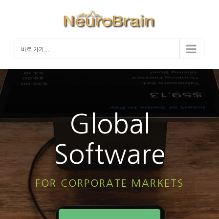
Skip
to
content
바로 가기...
Global
Software
FOR CORPORATE MARKETS