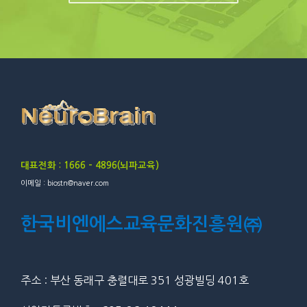
대표전화 : 1666 – 4896(뇌파교육)
이메일 : biostn@naver.com
한국비엔에스교육문화진흥원㈜
주소 : 부산 동래구 충렬대로 351 성광빌딩 401호