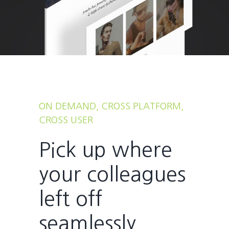
ON DEMAND, CROSS PLATFORM,
CROSS USER
Pick up where
your colleagues
left off
seamlessly.