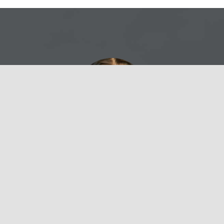
The ThemeFusion team provides
excellent support, listens to their users
& continually works to improve their
product.