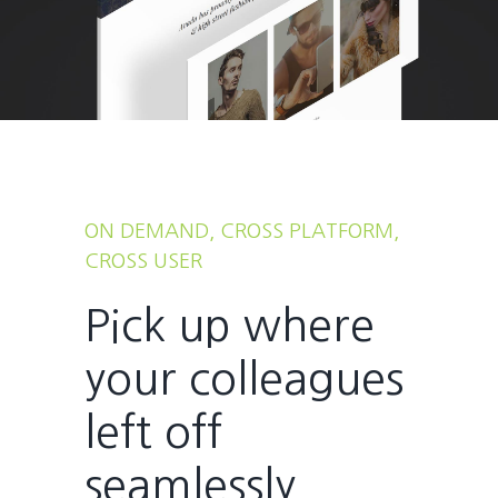
ON DEMAND, CROSS PLATFORM,
CROSS USER
Pick up where
your colleagues
left off
seamlessly.