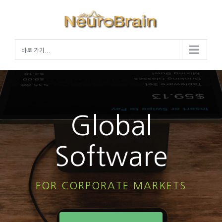
Skip
to
content
바로 가기...
Global
Software
FOR CORPORATE MARKETS