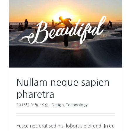
Nullam neque sapien
pharetra
2016년 01월 19일
|
Design
,
Technology
Fusce nec erat sed nisl lobortis eleifend. In eu