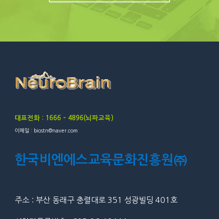
대표전화 : 1666 – 4896(뇌파교육)
이메일 : biostn@naver.com
한국비엔에스교육문화진흥원㈜
주소 : 부산 동래구 충렬대로 351 성광빌딩 401호