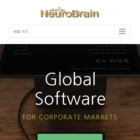
Skip
to
content
바로 가기...
Global
Software
FOR CORPORATE MARKETS