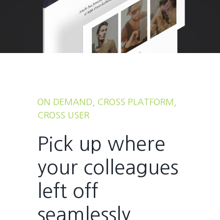
ON DEMAND, CROSS PLATFORM,
CROSS USER
Pick up where
your colleagues
left off
seamlessly.