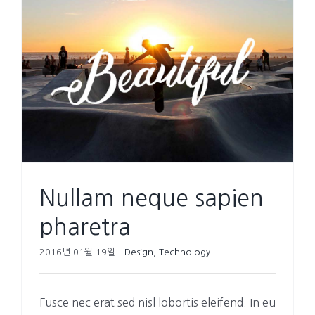
Nullam neque sapien
pharetra
2016년 01월 19일
|
Design
,
Technology
Fusce nec erat sed nisl lobortis eleifend. In eu