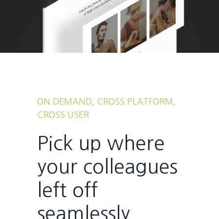
ON DEMAND, CROSS PLATFORM,
CROSS USER
Pick up where
your colleagues
left off
seamlessly.