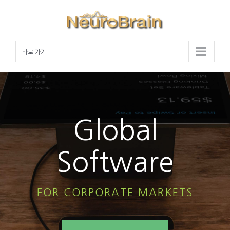
Skip
to
content
바로 가기...
Global
Software
FOR CORPORATE MARKETS