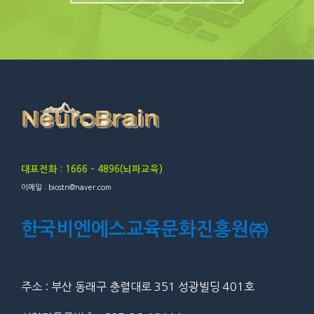
대표전화 : 1666 – 4896(뇌파교육)
이메일 : biostn@naver.com
한국비엔에스교육문화진흥원㈜
주소 : 부산 동래구 충렬대로 351 성광빌딩 401호