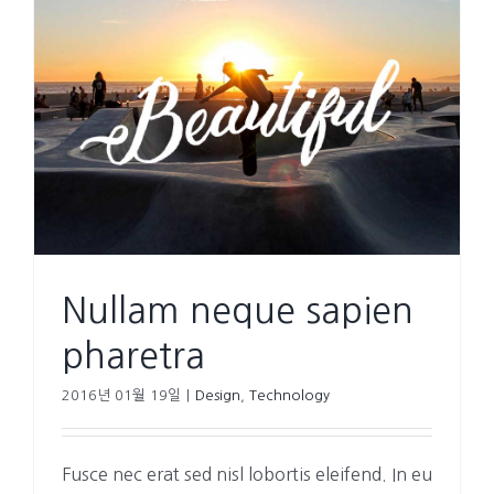
Nullam neque sapien
pharetra
2016년 01월 19일
|
Design
,
Technology
Fusce nec erat sed nisl lobortis eleifend. In eu