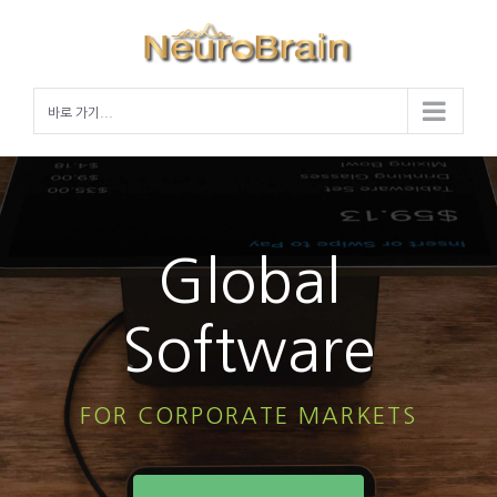
Skip
to
content
바로 가기...
Global
Software
FOR CORPORATE MARKETS