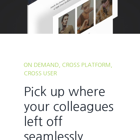
ON DEMAND, CROSS PLATFORM,
CROSS USER
Pick up where
your colleagues
left off
seamlessly.