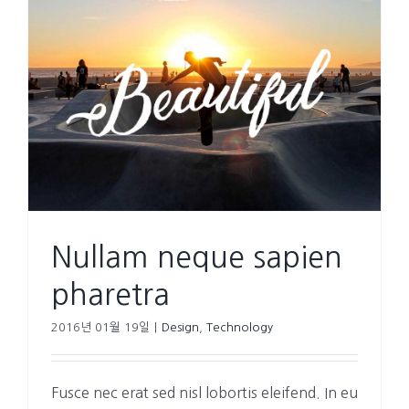
Nullam neque sapien
pharetra
2016년 01월 19일
|
Design
,
Technology
Fusce nec erat sed nisl lobortis eleifend. In eu