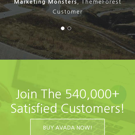
Stephen Cronin
,
Envato Quality Team
Marketing Monsters
,
ThemeForest
Leader
Customer
Join The 540,000+
Satisfied Customers!
BUY AVADA NOW!