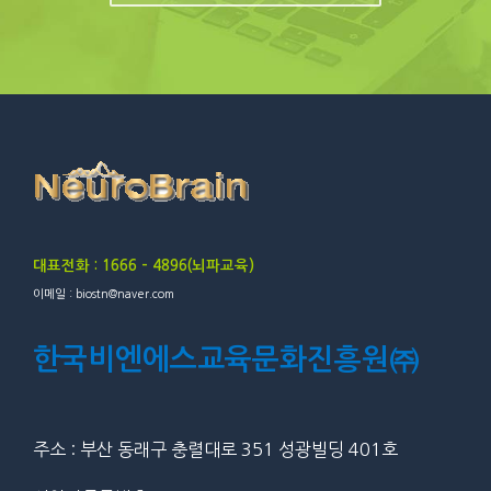
대표전화 : 1666 – 4896(뇌파교육)
이메일 : biostn@naver.com
한국비엔에스교육문화진흥원㈜
주소 : 부산 동래구 충렬대로 351 성광빌딩 401호