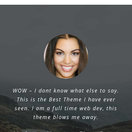
The ThemeFusion team provides
WOW – I dont know what else to say.
excellent support, listens to their users
This is the Best Theme I have ever
& continually works to improve their
seen. I am a full time web dev, this
product.
theme blows me away.