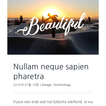
Nullam neque sapien
pharetra
2016년 01월 19일
|
Design
,
Technology
Fusce nec erat sed nisl lobortis eleifend. In eu