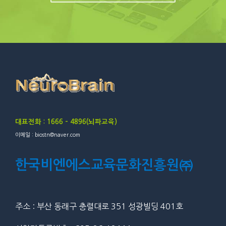
대표전화 : 1666 – 4896(뇌파교육)
이메일 : biostn@naver.com
한국비엔에스교육문화진흥원㈜
주소 : 부산 동래구 충렬대로 351 성광빌딩 401호