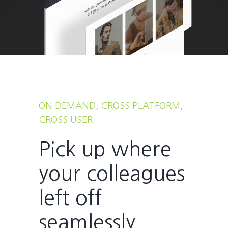
ON DEMAND, CROSS PLATFORM,
CROSS USER
Pick up where
your colleagues
left off
seamlessly.