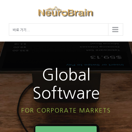
Skip
to
content
바로 가기...
Global
Software
FOR CORPORATE MARKETS