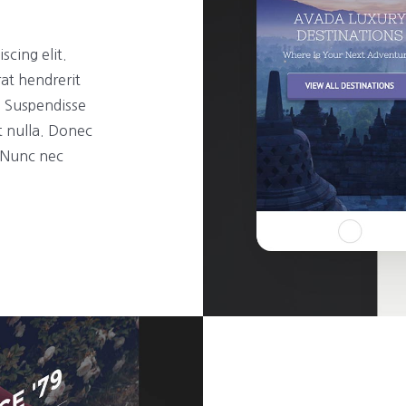
scing elit.
rat hendrerit
t. Suspendisse
t nulla. Donec
. Nunc nec