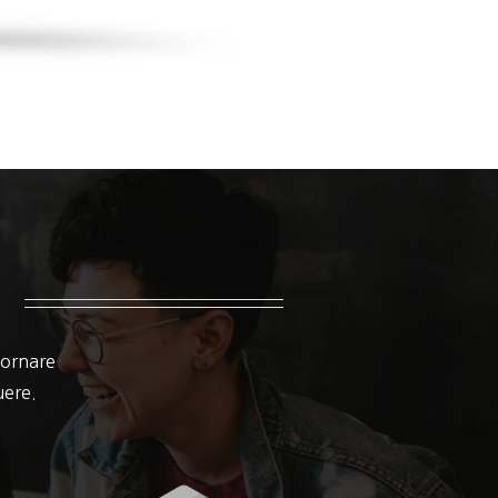
 ornare
suere.