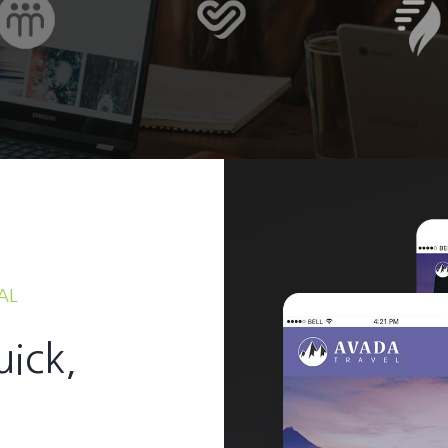
AL
uick,