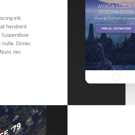
scing elit.
rat hendrerit
t. Suspendisse
t nulla. Donec
. Nunc nec