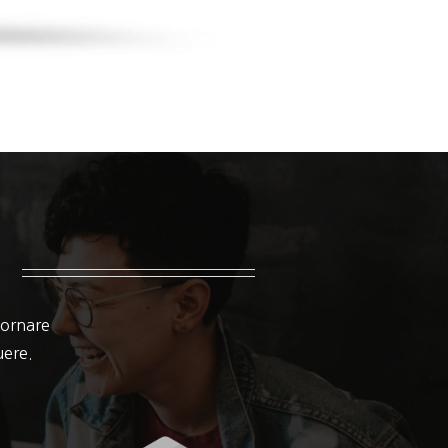
 ornare
suere.