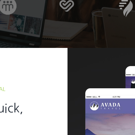
AL
uick,