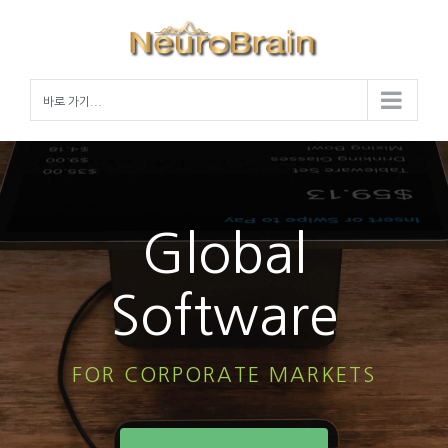
Skip
to
content
바로 가기...
Global
Software
FOR CORPORATE MARKETS