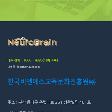
대표전화 : 1666 – 4896(뇌파교육)
이메일 : biostn@naver.com
한국비엔에스교육문화진흥원㈜
주소 : 부산 동래구 충렬대로 351 성광빌딩 401호