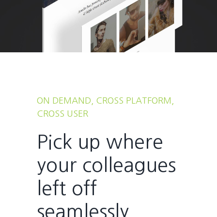
ON DEMAND, CROSS PLATFORM,
CROSS USER
Pick up where
your colleagues
left off
seamlessly.