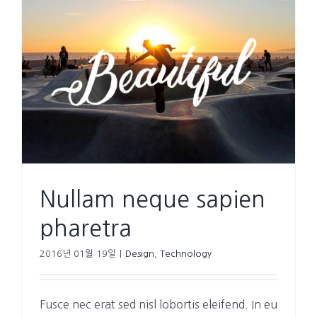
Nullam neque sapien
pharetra
2016년 01월 19일
|
Design
,
Technology
Fusce nec erat sed nisl lobortis eleifend. In eu