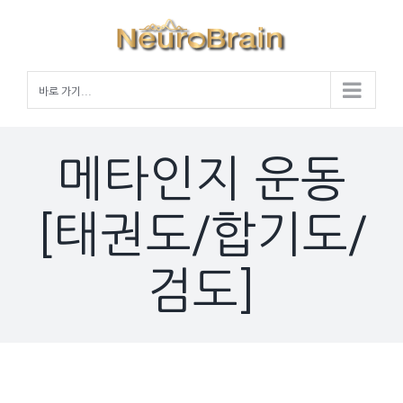
Skip
to
content
바로 가기...
메타인지 운동
[태권도/합기도/
검도]