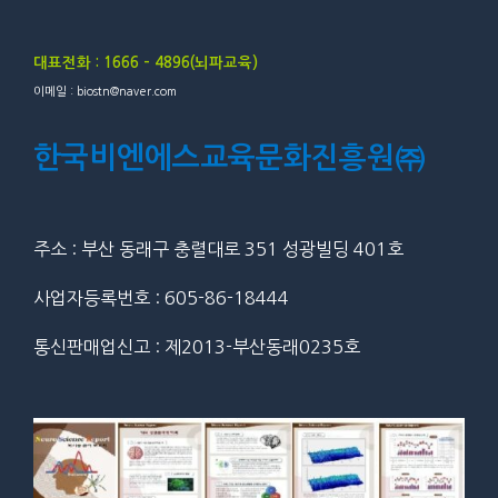
대표전화 : 1666 – 4896(뇌파교육)
이메일 : biostn@naver.com
한국비엔에스교육문화진흥원㈜
주소 : 부산 동래구 충렬대로 351 성광빌딩 401호
사업자등록번호 : 605-86-18444
통신판매업신고 : 제2013-부산동래0235호