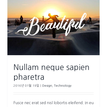
Nullam neque sapien
pharetra
2016년 01월 19일
|
Design
,
Technology
Fusce nec erat sed nisl lobortis eleifend. In eu