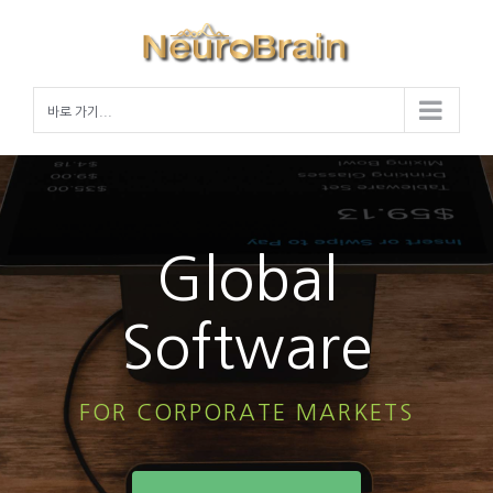
Skip
to
content
바로 가기...
Global
Software
FOR CORPORATE MARKETS