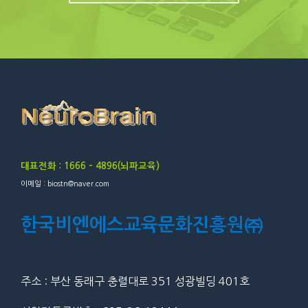
대표전화 : 1666 – 4896(뇌파교육)
이메일 : biostn@naver.com
한국비엔에스교육문화진흥원㈜
주소 : 부산 동래구 충렬대로 351 성광빌딩 401호