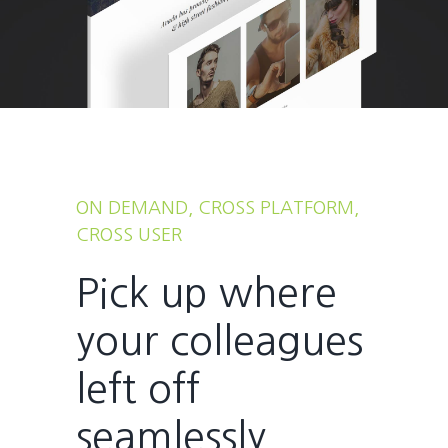
ON DEMAND, CROSS PLATFORM,
CROSS USER
Pick up where
your colleagues
left off
seamlessly.