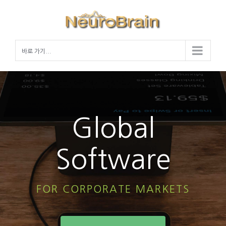
Skip
to
content
바로 가기...
Global
Software
FOR CORPORATE MARKETS