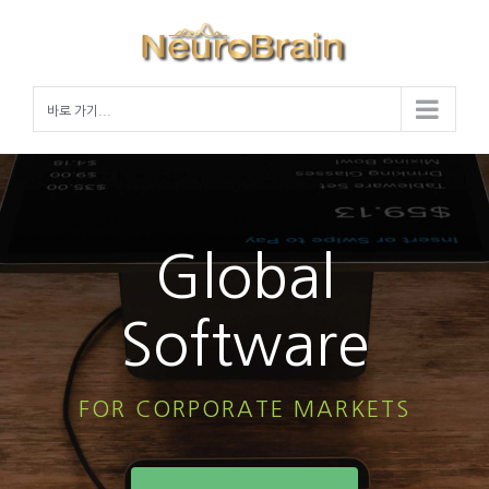
Skip
to
content
바로 가기...
Global
Software
FOR CORPORATE MARKETS