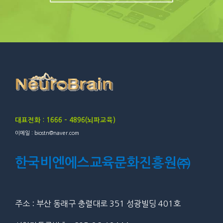
대표전화 : 1666 – 4896(뇌파교육)
이메일 : biostn@naver.com
한국비엔에스교육문화진흥원㈜
주소 : 부산 동래구 충렬대로 351 성광빌딩 401호