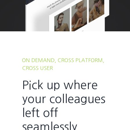
ON DEMAND, CROSS PLATFORM,
CROSS USER
Pick up where
your colleagues
left off
seamlessly.