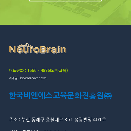
대표전화 : 1666 – 4896(뇌파교육)
이메일 : biostn@naver.com
한국비엔에스교육문화진흥원㈜
주소 : 부산 동래구 충렬대로 351 성광빌딩 401호