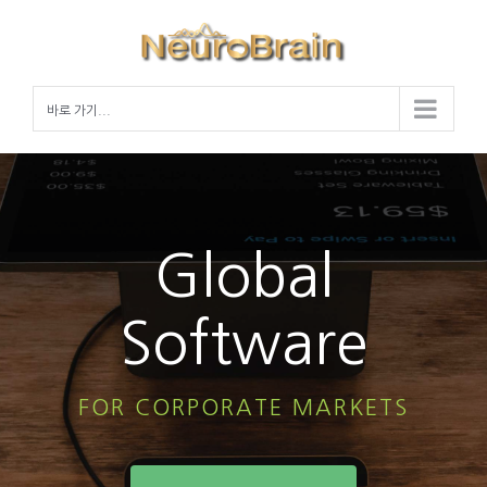
Skip
to
content
바로 가기...
Global
Software
FOR CORPORATE MARKETS