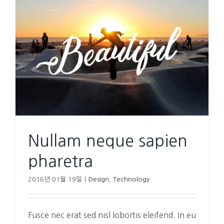
Nullam neque sapien
pharetra
2016년 01월 19일
|
Design
,
Technology
Fusce nec erat sed nisl lobortis eleifend. In eu