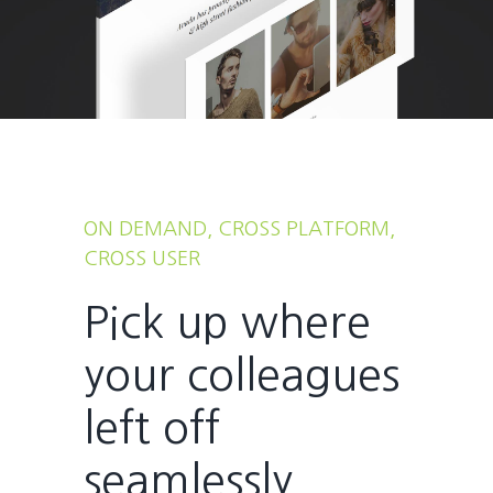
ON DEMAND, CROSS PLATFORM,
CROSS USER
Pick up where
your colleagues
left off
seamlessly.