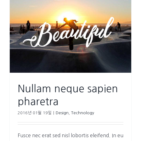
Nullam neque sapien
pharetra
2016년 01월 19일
|
Design
,
Technology
Fusce nec erat sed nisl lobortis eleifend. In eu