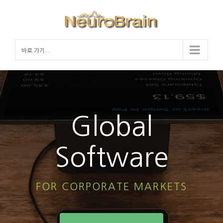
Skip
to
content
바로 가기...
Global
Software
FOR CORPORATE MARKETS