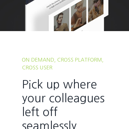
ON DEMAND, CROSS PLATFORM,
CROSS USER
Pick up where
your colleagues
left off
seamlessly.