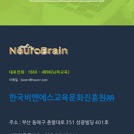
대표전화 : 1666 – 4896(뇌파교육)
이메일 : biostn@naver.com
한국비엔에스교육문화진흥원㈜
주소 : 부산 동래구 충렬대로 351 성광빌딩 401호