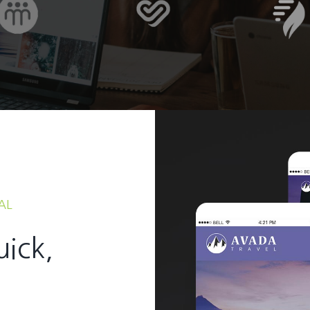
AL
uick,