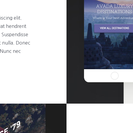
scing elit.
rat hendrerit
t. Suspendisse
t nulla. Donec
. Nunc nec