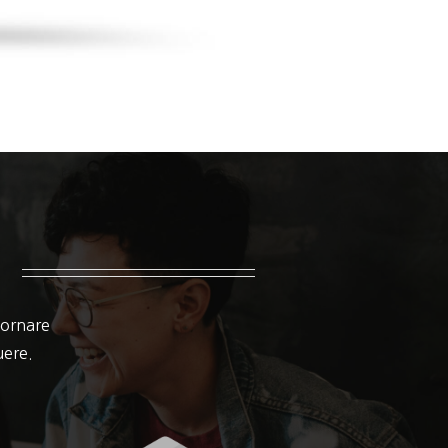
 ornare
suere.