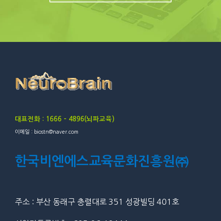
대표전화 : 1666 – 4896(뇌파교육)
이메일 : biostn@naver.com
한국비엔에스교육문화진흥원㈜
주소 : 부산 동래구 충렬대로 351 성광빌딩 401호