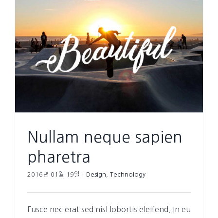
Nullam neque sapien
pharetra
2016년 01월 19일
|
Design
,
Technology
Fusce nec erat sed nisl lobortis eleifend. In eu