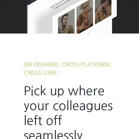
ON DEMAND, CROSS PLATFORM,
CROSS USER
Pick up where
your colleagues
left off
seamlessly.