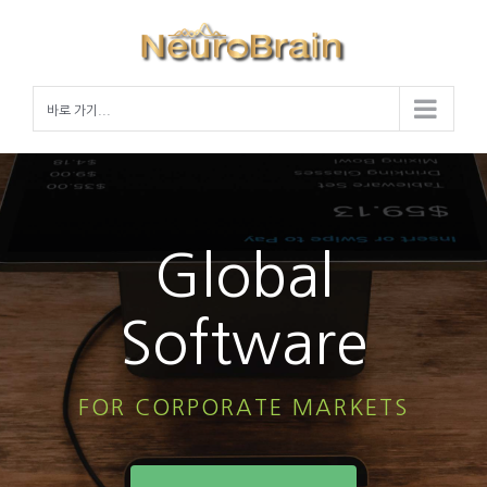
Skip
to
content
바로 가기...
Global
Software
FOR CORPORATE MARKETS