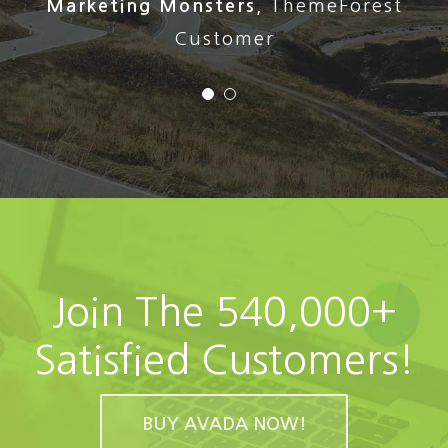
Stephen Cronin
,
Envato Quality Team
Marketing Monsters
,
ThemeForest
Leader
Customer
Join The 540,000+
Satisfied Customers!
BUY AVADA NOW!