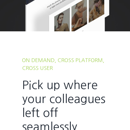
ON DEMAND, CROSS PLATFORM,
CROSS USER
Pick up where
your colleagues
left off
seamlessly.