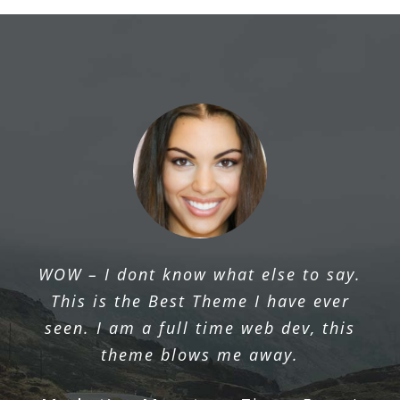
The ThemeFusion team provides
WOW – I dont know what else to say.
excellent support, listens to their users
This is the Best Theme I have ever
& continually works to improve their
seen. I am a full time web dev, this
product.
theme blows me away.