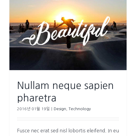
Nullam neque sapien
pharetra
2016년 01월 19일
|
Design
,
Technology
Fusce nec erat sed nisl lobortis eleifend. In eu