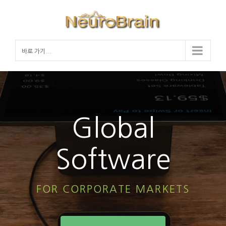
Skip
to
content
바로 가기...
Global
Software
FOR CORPORATE MARKETS