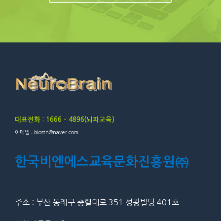
대표전화 : 1666 – 4896(뇌파교육)
이메일 : biostn@naver.com
한국비엔에스교육문화진흥원㈜
주소 : 부산 동래구 충렬대로 351 성광빌딩 401호