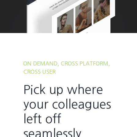
ON DEMAND, CROSS PLATFORM,
CROSS USER
Pick up where
your colleagues
left off
seamlessly.