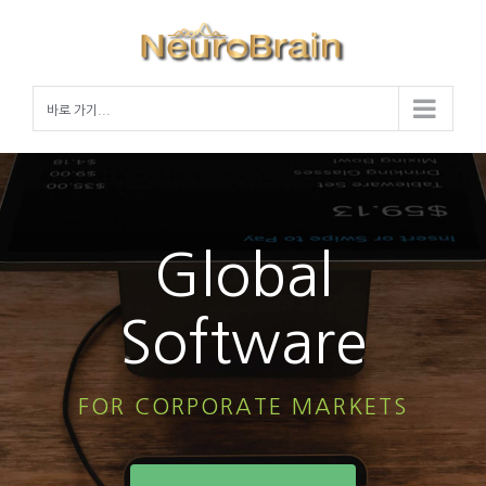
Skip
to
content
바로 가기...
Global
Software
FOR CORPORATE MARKETS