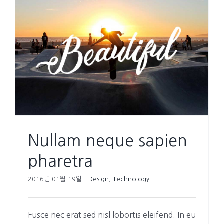
Nullam neque sapien
pharetra
2016년 01월 19일
|
Design
,
Technology
Fusce nec erat sed nisl lobortis eleifend. In eu