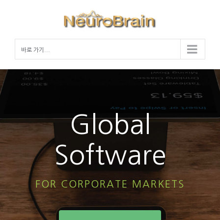
Skip
to
content
바로 가기...
Global
Software
FOR CORPORATE MARKETS