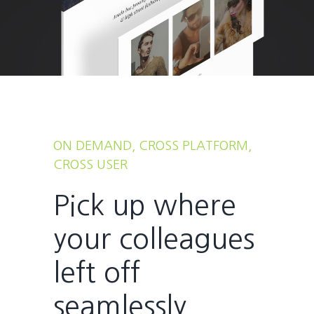
ON DEMAND, CROSS PLATFORM,
CROSS USER
Pick up where
your colleagues
left off
seamlessly.