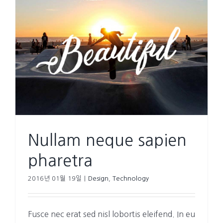
Nullam neque sapien
pharetra
2016년 01월 19일
|
Design
,
Technology
Fusce nec erat sed nisl lobortis eleifend. In eu