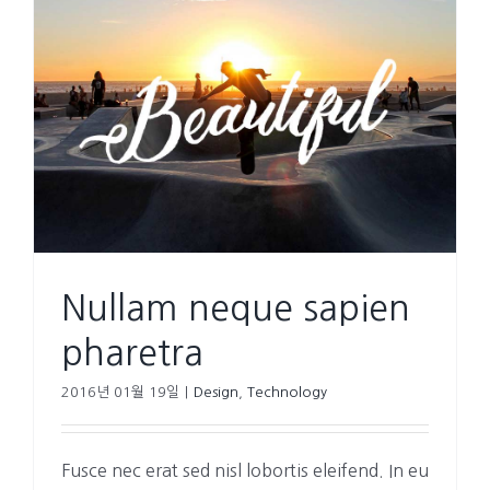
Nullam neque sapien
pharetra
2016년 01월 19일
|
Design
,
Technology
Fusce nec erat sed nisl lobortis eleifend. In eu