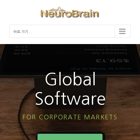
Skip
to
content
바로 가기...
Global
Software
FOR CORPORATE MARKETS