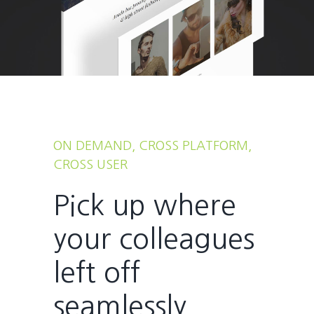
ON DEMAND, CROSS PLATFORM,
CROSS USER
Pick up where
your colleagues
left off
seamlessly.