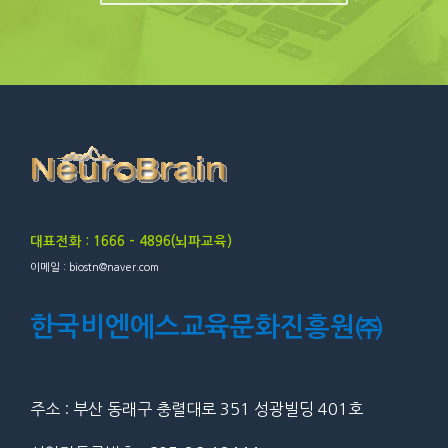
대표전화 : 1666 – 4896(뇌파교육)
이메일 : biostn@naver.com
한국비엔에스교육문화진흥원㈜
주소 : 부산 동래구 충렬대로 351 성광빌딩 401호