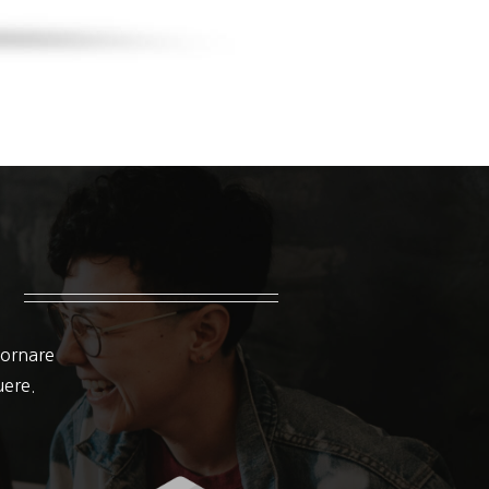
 ornare
suere.