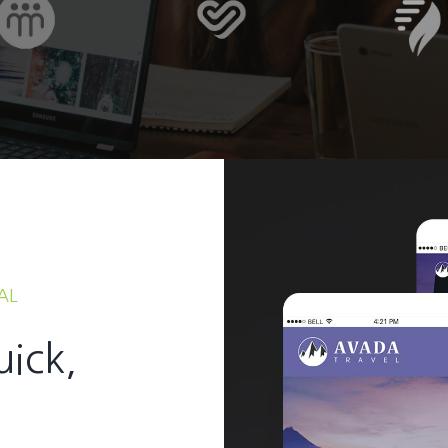
AL
uick,