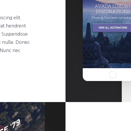
scing elit.
rat hendrerit
t. Suspendisse
t nulla. Donec
. Nunc nec