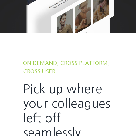
ON DEMAND, CROSS PLATFORM,
CROSS USER
Pick up where
your colleagues
left off
seamlessly.