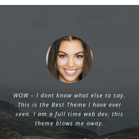
The ThemeFusion team provides
WOW – I dont know what else to say.
excellent support, listens to their users
This is the Best Theme I have ever
& continually works to improve their
seen. I am a full time web dev, this
product.
theme blows me away.