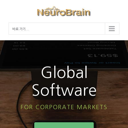
Skip
to
content
바로 가기...
Global
Software
FOR CORPORATE MARKETS