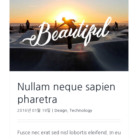
Nullam neque sapien
pharetra
2016년 01월 19일
|
Design
,
Technology
Fusce nec erat sed nisl lobortis eleifend. In eu