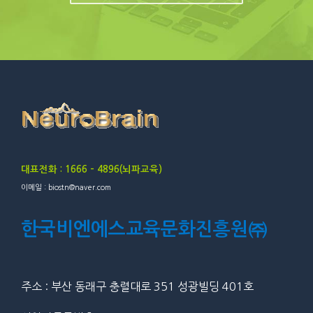
대표전화 : 1666 – 4896(뇌파교육)
이메일 : biostn@naver.com
한국비엔에스교육문화진흥원㈜
주소 : 부산 동래구 충렬대로 351 성광빌딩 401호