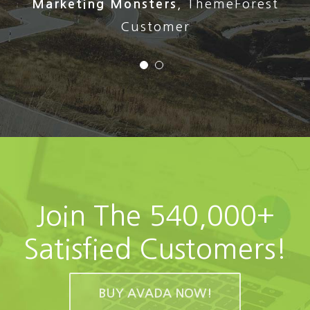
Stephen Cronin
,
Envato Quality Team
Marketing Monsters
,
ThemeForest
Leader
Customer
Join The 540,000+
Satisfied Customers!
BUY AVADA NOW!