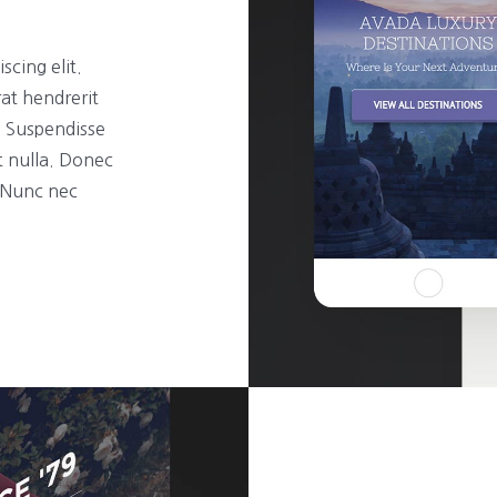
scing elit.
rat hendrerit
t. Suspendisse
t nulla. Donec
. Nunc nec