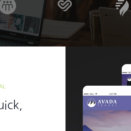
AL
uick,