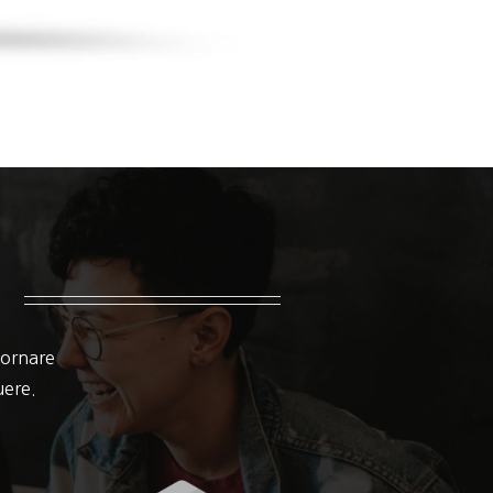
 ornare
suere.