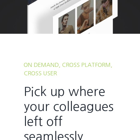
ON DEMAND, CROSS PLATFORM,
CROSS USER
Pick up where
your colleagues
left off
seamlessly.