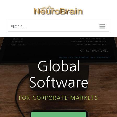
Skip
to
content
바로 가기...
Global
Software
FOR CORPORATE MARKETS