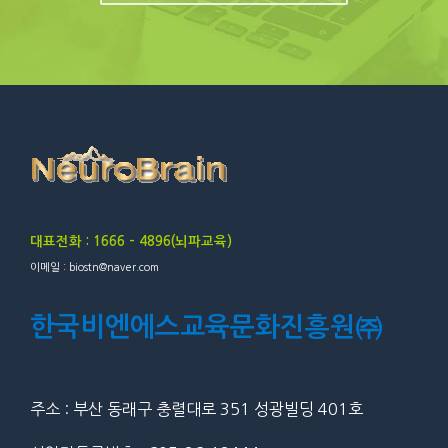
대표전화 : 1666 – 4896(뇌파교육)
이메일 : biostn@naver.com
한국비엔에스교육문화진흥원㈜
주소 : 부산 동래구 충렬대로 351 성광빌딩 401호