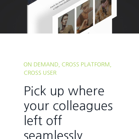
ON DEMAND, CROSS PLATFORM,
CROSS USER
Pick up where
your colleagues
left off
seamlessly.