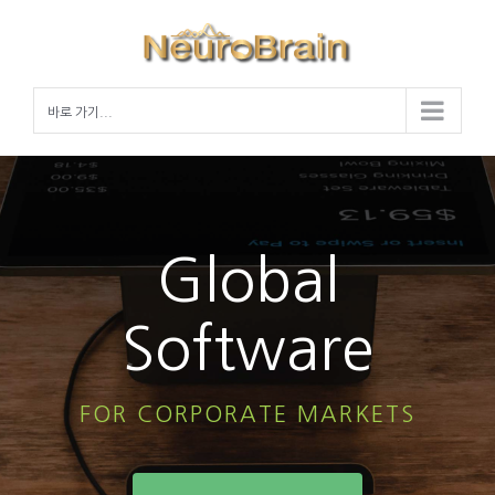
Skip
to
content
바로 가기...
Global
Software
FOR CORPORATE MARKETS