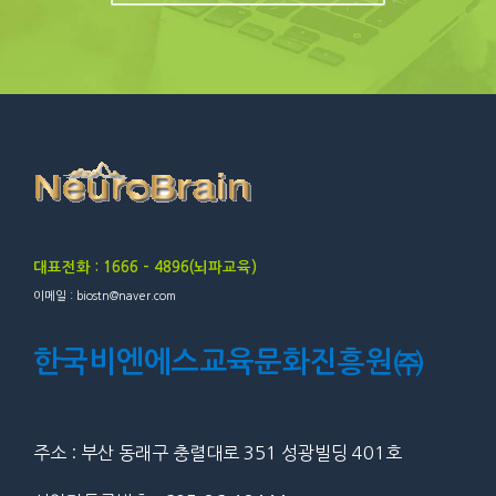
대표전화 : 1666 – 4896(뇌파교육)
이메일 : biostn@naver.com
한국비엔에스교육문화진흥원㈜
주소 : 부산 동래구 충렬대로 351 성광빌딩 401호