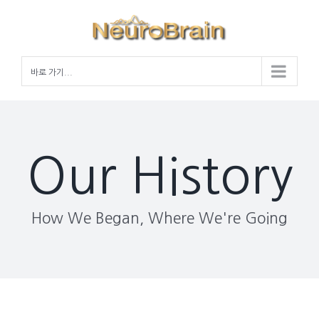
Skip
to
content
바로 가기...
Our History
How We Began, Where We're Going