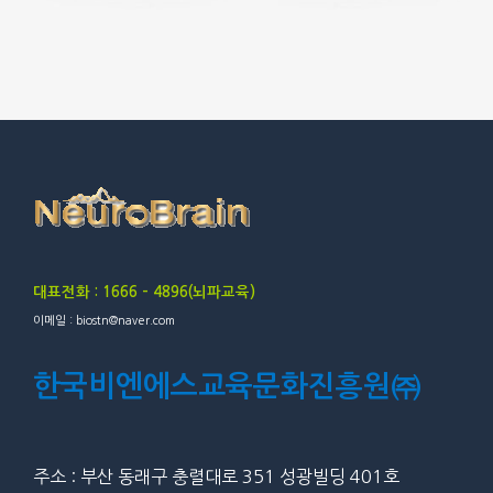
대표전화 : 1666 – 4896(뇌파교육)
이메일 : biostn@naver.com
한국비엔에스교육문화진흥원㈜
주소 : 부산 동래구 충렬대로 351 성광빌딩 401호