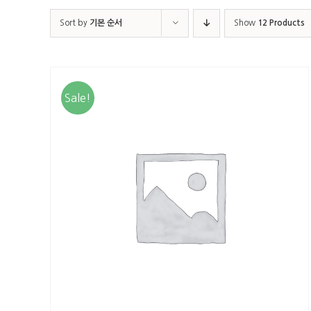
Sort by
기본 순서
Show
12 Products
Sale!