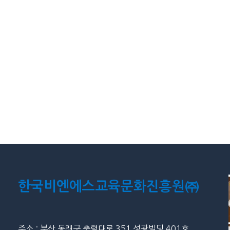
한국비엔에스교육문화진흥원㈜
주소 : 부산 동래구 충렬대로 351 성광빌딩 401호