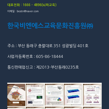
대표전화 : 1666 – 4896(뇌파교육)
이메일 : biostn@naver.com
한국비엔에스교육문화진흥원㈜
주소 : 부산 동래구 충렬대로 351 성광빌딩 401호
사업자등록번호 : 605-86-18444
통신판매업신고 : 제2013-부산동래0235호