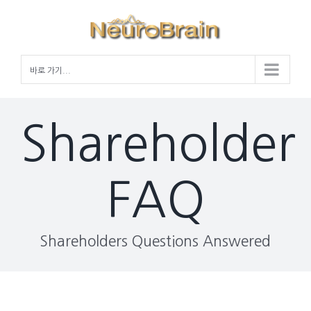
Skip
to
content
바로 가기...
Shareholder
FAQ
Shareholders Questions Answered