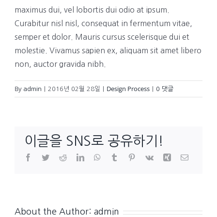
maximus dui, vel lobortis dui odio at ipsum.
Curabitur nisl nisl, consequat in fermentum vitae,
semper et dolor. Mauris cursus scelerisque dui et
molestie. Vivamus sapien ex, aliquam sit amet libero
non, auctor gravida nibh.
By
Design Process
admin
|
2016년 02월 28일
|
|
0 댓글
이글을 SNS로 공유하기!
Facebook
Twitter
Reddit
LinkedIn
WhatsApp
Tumblr
Pinterest
Vk
Xing
이
메
일
About the Author:
admin