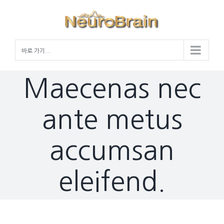
Skip
to
content
바로 가기...
Maecenas nec
ante metus
accumsan
eleifend.