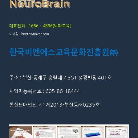
대표전화 : 1666 – 4896(뇌파교육)
이메일 : biostn@naver.com
한국비엔에스교육문화진흥원㈜
주소 : 부산 동래구 충렬대로 351 성광빌딩 401호
사업자등록번호 : 605-86-18444
통신판매업신고 : 제2013-부산동래0235호