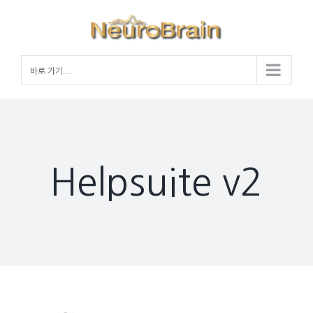
Skip
to
content
바로 가기...
Helpsuite v2