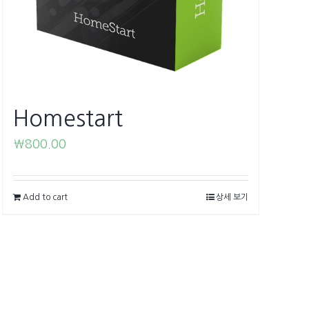
Homestart
₩
800.00
Add to cart
상세 보기