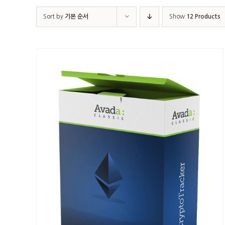
Sort by
기본 순서
Show
12 Products