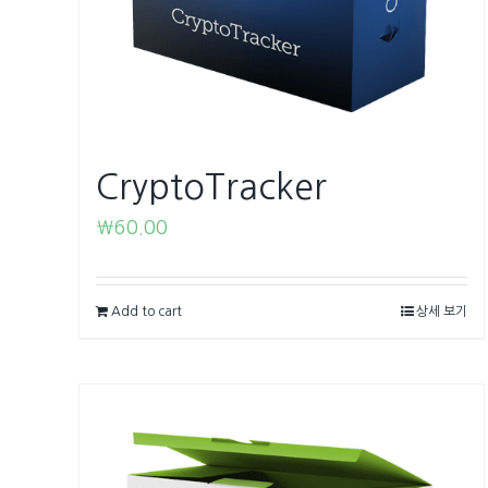
CryptoTracker
₩
60.00
Add to cart
상세 보기