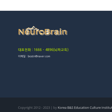
대표전화 : 1666 – 4896(뇌파교육)
이메일 : biostn@naver.com
Copyright 2012 - 2023 | by
Korea B&S Education Culture Institu