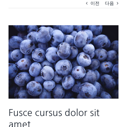
이전
다음
View
Larger
Image
Fusce cursus dolor sit
amet