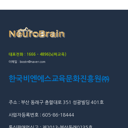
대표전화 : 1666 – 4896(뇌파교육)
이메일 : biostn@naver.com
한국비엔에스교육문화진흥원㈜
주소 : 부산 동래구 충렬대로 351 성광빌딩 401호
사업자등록번호 : 605-86-18444
통신판매업신고 : 제2013-부산동래0235호