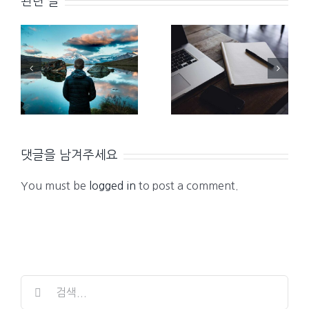
관련 글
Vivamus
Phasellus
ut magna
gravida
turpis
risus eget
댓글을 남겨주세요
You must be
logged in
to post a comment.
검
색