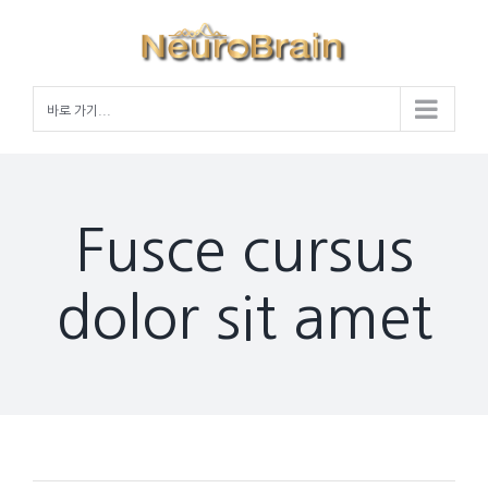
Skip
to
content
바로 가기...
Fusce cursus
dolor sit amet