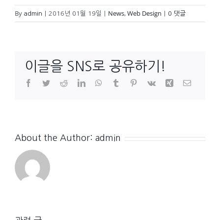
By
News
,
Web Design
admin
|
2016년 01월 19일
|
|
0 댓글
이글을 SNS로 공유하기!
Facebook
Twitter
Reddit
LinkedIn
WhatsApp
Tumblr
Pinterest
Vk
Xing
이
메
일
About the Author:
admin