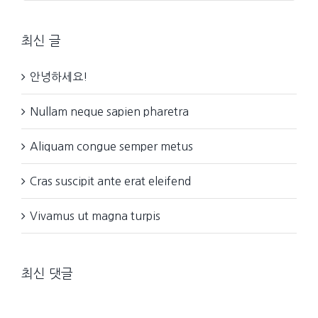
...
최신 글
안녕하세요!
Nullam neque sapien pharetra
Aliquam congue semper metus
Cras suscipit ante erat eleifend
Vivamus ut magna turpis
최신 댓글