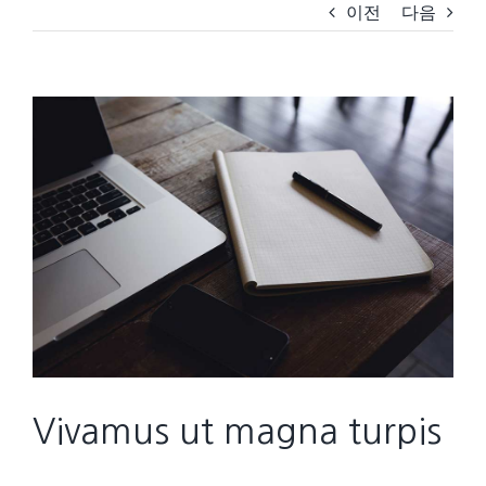
이전
다음
View
Larger
Image
Vivamus ut magna turpis