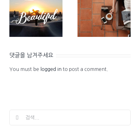
Aliquam
Fusce
congue
cursus
semper
dolor sit
metus
amet
댓글을 남겨주세요
You must be
logged in
to post a comment.
검
색
...