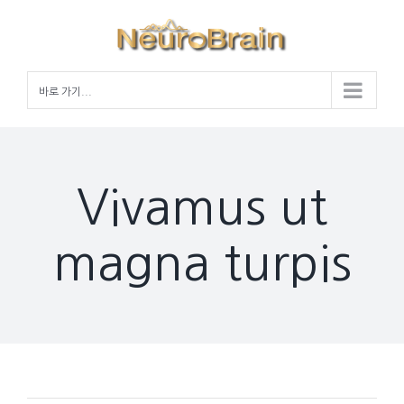
Skip
to
content
바로 가기...
Vivamus ut
magna turpis