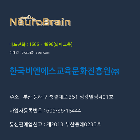
대표전화 : 1666 – 4896(뇌파교육)
이메일 : biostn@naver.com
한국비엔에스교육문화진흥원㈜
주소 : 부산 동래구 충렬대로 351 성광빌딩 401호
사업자등록번호 : 605-86-18444
통신판매업신고 : 제2013-부산동래0235호