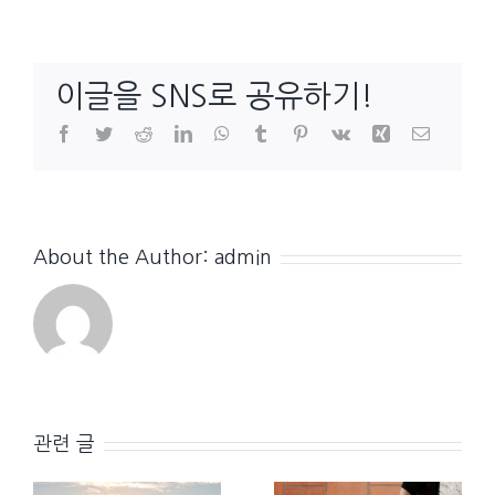
이글을 SNS로 공유하기!
Facebook
Twitter
Reddit
LinkedIn
WhatsApp
Tumblr
Pinterest
Vk
Xing
이
메
일
About the Author:
admin
관련 글